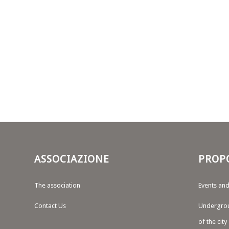
ASSOCIAZIONE
PROP
The association
Events and
Contact Us
Undergroun
of the city