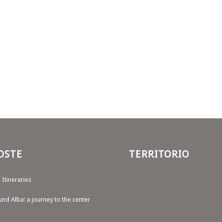
OSTE
TERRITORIO
 Itineraries
d Alba: a journey to the center