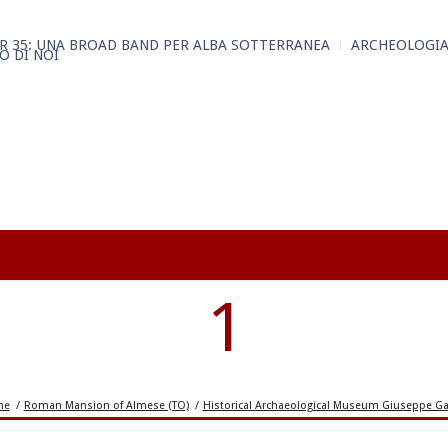
R 35: UNA BROAD BAND PER ALBA SOTTERRANEA
ARCHEOLOGIA
O DI NOI
1
me
/
Roman Mansion of Almese (TO)
/
Historical Archaeological Museum Giuseppe Gab