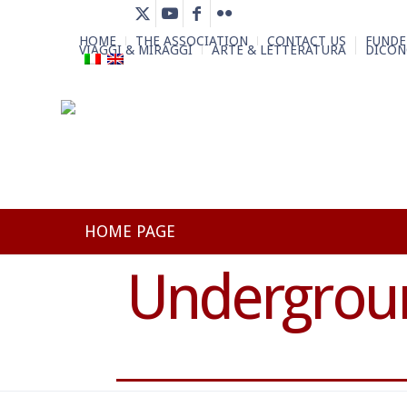
HOME
THE ASSOCIATION
CONTACT US
FUNDE
VIAGGI & MIRAGGI
ARTE & LETTERATURA
DICON
HOME PAGE
Undergroun