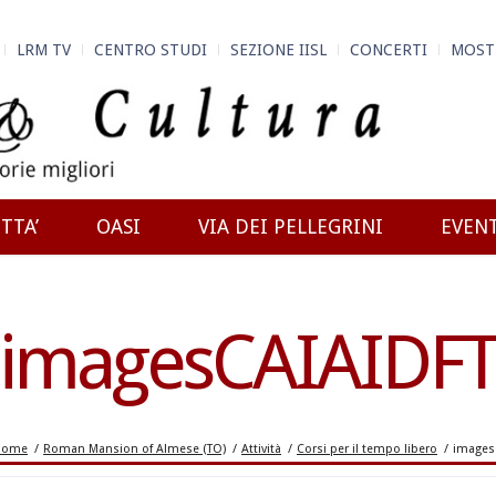
LRM TV
CENTRO STUDI
SEZIONE IISL
CONCERTI
MOST
TTA’
OASI
VIA DEI PELLEGRINI
EVEN
imagesCAIAIDF
Home
/
Roman Mansion of Almese (TO)
/
Attività
/
Corsi per il tempo libero
/
images