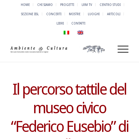
HOME
CHI SIAMO
PROGETTI
LRM TV
CENTRO STUDI
SEZIONE IISL
CONCERTI
MOSTRE
LUOGHI
ARTICOLI
LIBRI
CONTATTI
Il percorso tattile del
museo civico
“Federico Eusebio” di