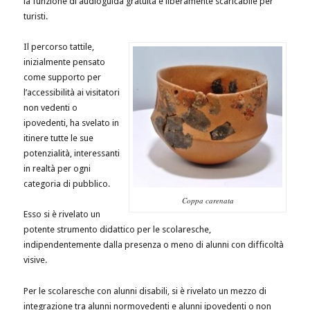
la funzione di audioguida gratuita e liberamente scaricabile per
turisti.
Il percorso tattile,
inizialmente pensato
come supporto per
l’accessibilità ai visitatori
non vedenti o
ipovedenti, ha svelato in
itinere tutte le sue
potenzialità, interessanti
in realtà per ogni
categoria di pubblico.
Coppa carenata
Esso si è rivelato un
potente strumento didattico per le scolaresche,
indipendentemente dalla presenza o meno di alunni con difficoltà
visive.
Per le scolaresche con alunni disabili, si è rivelato un mezzo di
integrazione tra alunni normovedenti e alunni ipovedenti o non