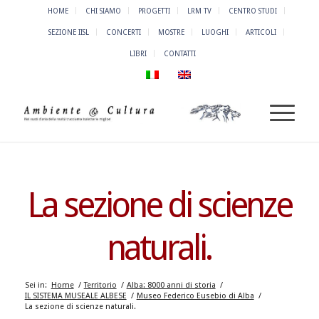
HOME
CHI SIAMO
PROGETTI
LRM TV
CENTRO STUDI
SEZIONE IISL
CONCERTI
MOSTRE
LUOGHI
ARTICOLI
LIBRI
CONTATTI
La sezione di scienze
naturali.
Sei in:
Home
/
Territorio
/
Alba: 8000 anni di storia
/
IL SISTEMA MUSEALE ALBESE
/
Museo Federico Eusebio di Alba
/
La sezione di scienze naturali.