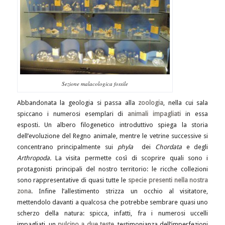
Sezione malacologica fossile
Abbandonata la geologia si passa alla
zoologia
, nella cui sala
spiccano i numerosi esemplari di
animali impagliati
in essa
esposti. Un albero filogenetico introduttivo spiega la storia
dell’evoluzione del Regno animale, mentre le vetrine successive si
concentrano principalmente sui
phyla
dei
Chordata
e degli
Arthropoda.
La visita permette così di scoprire quali sono i
protagonisti principali del nostro territorio: le ricche collezioni
sono rappresentative di quasi tutte le
specie presenti
nella nostra
zona
. Infine l’allestimento strizza un occhio al visitatore,
mettendolo davanti a qualcosa che potrebbe sembrare quasi uno
scherzo della natura: spicca, infatti, fra i numerosi uccelli
impagliati, un
pulcino a due teste
, testimonianza dell’imperfezioni