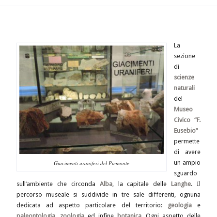
La
sezione
di
scienze
naturali
del
Museo
Civico “F.
Eusebio”
permette
di avere
un ampio
Giacimenti uraniferi del Piemonte
sguardo
sull’ambiente che circonda
Alba
, la capitale delle
Langhe
. Il
percorso museale si suddivide in tre sale differenti, ognuna
dedicata ad aspetto particolare del territorio:
geologia
e
paleontologia
,
zoologia
ed infine
botanica
. Ogni aspetto delle