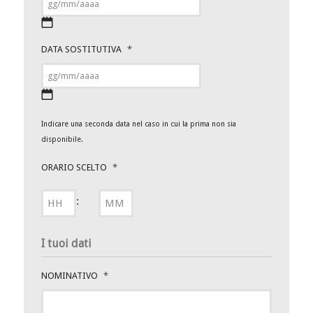
GG
DATA SOSTITUTIVA
*
slash
MM
slash
AAAA
GG
Indicare una seconda data nel caso in cui la prima non sia
slash
disponibile.
MM
slash
ORARIO SCELTO
*
AAAA
ORE
MINUTI
:
I tuoi dati
NOMINATIVO
*