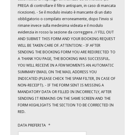
PREGA di controllare il filtro antispam, in caso di mancata
ricezione). - Se il modulo inviato è mancante di un dato
obbligatorio o compilato erroneamente, dopo l'invio si
rimane invece sulla medesima videata e il modulo
evidenzia in rosso la sezione da correggere. // FILL OUT
AND SUBMIT THIS FORM AND YOUR BOOKING REQUEST
WILL BE TAKEN CARE OF. ATTENTION: - IF AFTER
SENDING THE BOOKING FORM YOU ARE REDIRECTED TO
A THANK YOU PAGE, THE BOOKING WAS SUCCESSFUL.
YOU WILL RECEIVE IN A FEW MOMENTS AN AUTOMATIC
SUMMARY EMAIL ON THE MAIL ADDRESS YOU
INDICATED (PLEASE CHECK THE SPAM FILTER, IN CASE OF
NON-RECEIPT). - IF THE FORM SENT IS MISSING A
MANDATORY DATA OR FILLED IN INCORRECTLY, AFTER
SENDING IT REMAINS ON THE SAME SCREEN AND THE
FORM HIGHLIGHTS THE SECTION TO BE CORRECTED IN
RED.
DATA PREFERITA
*