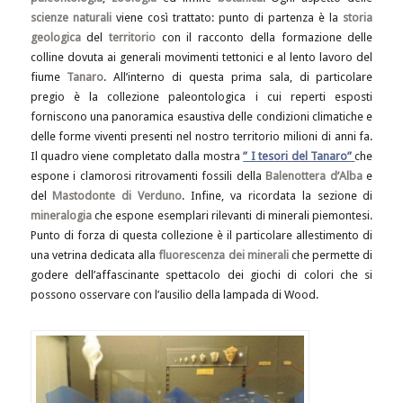
scienze naturali
viene così trattato: punto di partenza è la
storia
geologica
del
territorio
con il racconto della formazione delle
colline dovuta ai generali movimenti tettonici e al lento lavoro del
fiume
Tanaro
. All’interno di questa prima sala, di particolare
pregio è la collezione paleontologica i cui reperti esposti
forniscono una panoramica esaustiva delle condizioni climatiche e
delle forme viventi presenti nel nostro territorio milioni di anni fa.
Il quadro viene completato dalla mostra
” I tesori del Tanaro”
che
espone i clamorosi ritrovamenti fossili della
Balenottera d’Alba
e
del
Mastodonte di Verduno
. Infine, va ricordata la sezione di
mineralogia
che espone esemplari rilevanti di minerali piemontesi.
Punto di forza di questa collezione è il particolare allestimento di
una vetrina dedicata alla
fluorescenza dei minerali
che permette di
godere dell’affascinante spettacolo dei giochi di colori che si
possono osservare con l’ausilio della lampada di Wood.