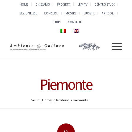
HOME
CHI SIAMO
PROGETTI
LRM TV
CENTRO STUDI
SEZIONE IISL
CONCERTI
MOSTRE
LUOGHI
ARTICOLI
LIBRI
CONTATTI
Piemonte
Sei in:
Home
/
Territorio
/
Piemonte