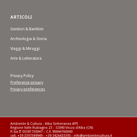
ARTICOLI
Genitori & Bambini
Archeologia & Storia
Viaggi & Miraggi
Arte & Letteratura
Privacy Policy
Preferenze privacy
Privacy preferences
Ambiente & Cultura - Alba Sotterranea APS
Regione Valle Rubiagno 23 - 12040 Vezza d’Alba (CN)
P. Iva IT 03381730047 – C.F. 90044760040
cell. +39 3397349949 - +39 3426433395 - info@ambientecultura.it