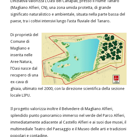
L’iniziativa valorizza L’Oasi dei Canapali, presso il Fiume Tanaro
(Magliano Alfieri, CN), una zona umida protetta, di grande
significato naturalistico e ambientale, situata nella parte bassa del
paese, tra i coltivi intensivi lungo l’asta fluviale del Tanaro.
Di proprietà del
Comune di
Magliano e
inserita nelle
Aree Natura,
l’Oasi nasce dal
recupero di una
ex-cava di
ghiaia, ultimato nel 2000, con la direzione scientifica della sezione
locale LIPU.
Il progetto valorizza inoltre il Belvedere di Magliano Alfieri,
splendido punto panoramico immerso nel verde del Parco Alfieri,
immediatamente adiacente al Castello Alfieri e ai suoi due musei, il
multimediale Teatro del Paesaggio e il Museo delle arti e tradizioni
popolari e contadine.