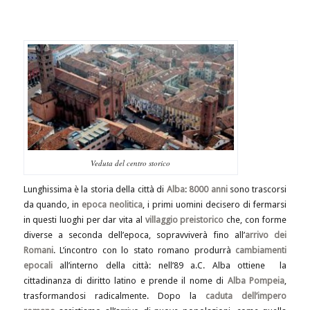
Veduta del centro storico
Lunghissima è la storia della città di
Alba
:
8000 anni
sono trascorsi
da quando, in
epoca neolitica
, i primi uomini decisero di fermarsi
in questi luoghi per dar vita al
villaggio preistorico
che, con forme
diverse a seconda dell’epoca, sopravviverà fino all’
arrivo dei
Romani
. L’incontro con lo stato romano
produrrà
cambiamenti
epocali
all’interno della città: nell’89 a.C. Alba ottiene la
cittadinanza di diritto latino e prende il nome di
Alba Pompeia
,
trasformandosi radicalmente. Dopo la
caduta dell’impero