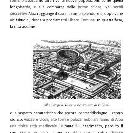
romano
assistiamo all’arrivo di nuove popolazioni, come quella
longobarda, e alla comparsa delle
prime chiese
. Nei
secoli
successivi
, Alba raggiunge il suo massimo splendore e, dopo varie
vicissitudini, riesce a proclamarsi
Libero Comune
. In questa fase,
la città assume
Alba Pompeia. Disegno ricostruttivo di F. Corni.
quell’aspetto caratteristico che ancora contraddistingue il centro
storico:
viuzze e vicoli, alte torri e palazzi nobiliari fanno di Alba
una tipica città medievale
. Durante il Rinascimento, perduto il
suo
status
di città autonoma, Alba passa sotto
diverse