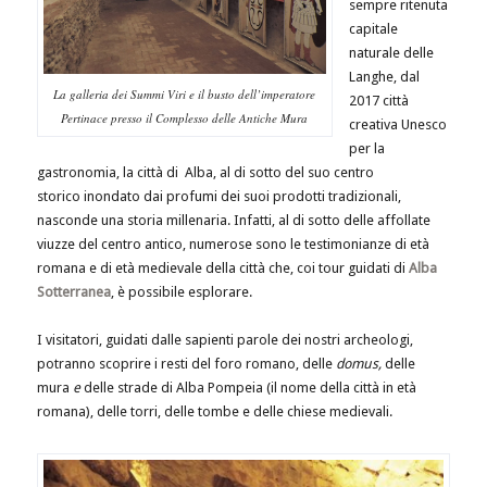
sempre ritenuta
capitale
naturale delle
Langhe, dal
La galleria dei Summi Viri e il busto dell’imperatore
2017 città
Pertinace presso il Complesso delle Antiche Mura
creativa Unesco
per la
gastronomia, la città di Alba, al di sotto del suo centro
storico inondato dai profumi dei suoi prodotti tradizionali,
nasconde una storia millenaria. Infatti, al di sotto delle affollate
viuzze del centro antico, numerose sono le testimonianze di età
romana e di età medievale della città che, coi tour guidati di
Alba
Sotterranea
, è possibile esplorare.
I visitatori, guidati dalle sapienti parole dei nostri archeologi,
potranno scoprire i resti del foro romano, delle
domus,
delle
mura
e
delle strade di Alba Pompeia (il nome della città in età
romana), delle torri, delle tombe e delle chiese medievali.