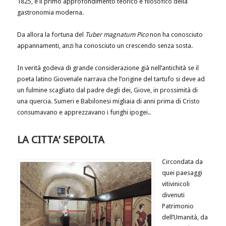
1825, è il primo approfondimento teorico e filosofico della
gastronomia moderna.
Da allora la fortuna del
Tuber magnatum Pico
non ha conosciuto
appannamenti, anzi ha conosciuto un crescendo senza sosta.
In verità godeva di grande considerazione già nell’antichità se il
poeta latino Giovenale narrava che l’origine del tartufo si deve ad
un fulmine scagliato dal padre degli dei, Giove, in prossimità di
una quercia. Sumeri e Babilonesi migliaia di anni prima di Cristo
consumavano e apprezzavano i funghi ipogei..
LA CITTA’ SEPOLTA
Circondata da
quei paesaggi
vitivinicoli
divenuti
Patrimonio
dell’Umanità, da