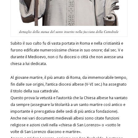
dettaglio della statua del santo inserito nella facciata della Cattedrale
Subito il suo culto fu di vasta portata in Roma e nella cristianità e
furono edificate numerosissime chiese in suo onore; dal sec. V e
durante il Medioevo, non ci fu diocesi o città che non avesse una
chiesa a lui dedicata.
Al giovane martire, il più amato di Roma, da immemorabile tempo,
fin dalle sue origini, l’antica diocesi albese (V-VI sec.) ha assegnato
il titolo della sua cattedrale.
Questo prova la vetustà e l’autorità che la Chiesa albese ha vantato
da sempre (assegnare la titolarità a un santo martire così antico e
importante è prerogativa delle sedi di più antica fondazione).
Anche nei vari documenti medievali albesi sono citate funzioni
religiose e azioni civili nella «chiesa di San Lorenzo» o «sotto le
volte di San Lorenzo diacono e martire».