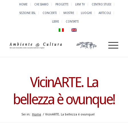
HOME
CHI SIAMO
PROGETTI
LRM TV
CENTRO STUDI
SEZIONE IISL
CONCERTI
MOSTRE
LUOGHI
ARTICOLI
LIBRI
CONTATTI
VicinARTE. La
bellezza è ovunque!
Sei in:
Home
/
VicinARTE. La bellezza è ovunque!