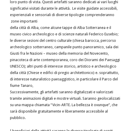
loro punto di vista. Questi artefatti saranno dedicati ai vari luoghi
significativi visitati durante le attività. Le visite guidate accessibili,
esperienziali e sensoriali di diverse tipologie comprenderanno
zone importanti
della città di Alba, come alcune tappe di Alba Sotterranea e il
museo civico archeologico e di scienze naturali Federico Eusebio;
le diverse sezioni del centro culturale (chiesa barocca, percorso
archeologico sotterraneo, campanile punto panoramico, sala dei
Giusti fra le Nazioni – museo della memoria del Novecento,
pinacoteca di arte contemporanea, coro dei Diorami dei Paesaggi
UNESCO); altri punti di interesse storico, artistico e archeologico
della città (Chiese e edifici di pregio architettonico) e. soprattutto,
di interesse naturalistico paesaggistico, in particolare il Parco del
fiume Tanaro,
Successivamente, gli artefatti saranno digitalizzati e valorizzati
tramite animazioni digitali e mostre virtuali. Saranno geolocalizzati
su una mappa chiamata “Vicin-ARTE. La bellezza è ovunque”, che
sarà disponibile gratuitamente e liberamente accessibile al
pubblico.
I beneficiari delle attività saranno le diverse tipologie di ospiti