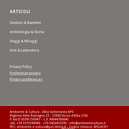
ARTICOLI
Genitori & Bambini
Archeologia & Storia
Viaggi & Miraggi
Arte & Letteratura
Privacy Policy
Preferenze privacy
Privacy preferences
Ambiente & Cultura - Alba Sotterranea APS
Regione Valle Rubiagno 23 - 12040 Vezza d’Alba (CN)
P. Iva IT 03381730047 – C.F. 90044760040
cell. +39 3397349949 - +39 3426433395 - info@ambientecultura.it
PEC: ambiente-e-cultura@pec.libero.it - Codice Univoco: M5UXCR1