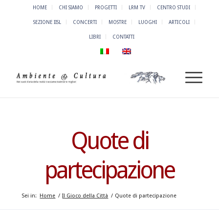
HOME
CHI SIAMO
PROGETTI
LRM TV
CENTRO STUDI
SEZIONE IISL
CONCERTI
MOSTRE
LUOGHI
ARTICOLI
LIBRI
CONTATTI
Quote di
partecipazione
Sei in:
Home
/
Il Gioco della Città
/
Quote di partecipazione