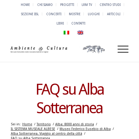
HOME
CHI SIAMO
PROGETTI
LRM TV
CENTRO STUDI
SEZIONE IISL
CONCERTI
MOSTRE
LUOGHI
ARTICOLI
LIBRI
CONTATTI
FAQ su Alba
Sotterranea
Sei in:
Home
/
Territorio
/
Alba: 8000 anni di storia
/
IL SISTEMA MUSEALE ALBESE
/
Museo Federico Eusebio di Alba
/
Alba Sotterranea. Viaggio al centro della città
/
FAQ su Alba Sotterranea