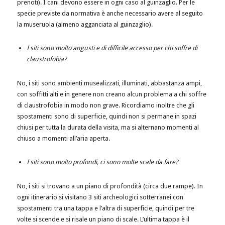
prenoti). I cani devono essere in ogni caso al guinzaglio. Per le
specie previste da normativa è anche necessario avere al seguito
la museruola (almeno agganciata al guinzaglio).
I siti sono molto angusti e di difficile accesso per chi soffre di
claustrofobia?
No, i siti sono ambienti musealizzati, illuminati, abbastanza ampi,
con soffitti alti e in genere non creano alcun problema a chi soffre
di claustrofobia in modo non grave. Ricordiamo inoltre che gli
spostamenti sono di superficie, quindi non si permane in spazi
chiusi per tutta la durata della visita, ma si alternano momenti al
chiuso a momenti all’aria aperta.
I siti sono molto profondi, ci sono molte scale da fare?
No, i siti si trovano a un piano di profondità (circa due rampe). In
ogni itinerario si visitano 3 siti archeologici sotterranei con
spostamenti tra una tappa e l’altra di superficie, quindi per tre
volte si scende e si risale un piano di scale. L’ultima tappa è il