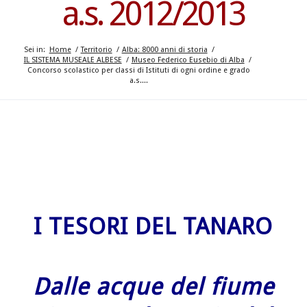
a.s. 2012/2013
Sei in:
Home
/
Territorio
/
Alba: 8000 anni di storia
/
IL SISTEMA MUSEALE ALBESE
/
Museo Federico Eusebio di Alba
/
Concorso scolastico per classi di Istituti di ogni ordine e grado
a.s....
ha
ha
I TESORI DEL TANARO
Dalle acque del fiume