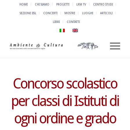
HOME
CHI SIAMO
PROGETTI
LRM TV
CENTRO STUDI
SEZIONE IISL
CONCERTI
MOSTRE
LUOGHI
ARTICOLI
LIBRI
CONTATTI
Concorso scolastico
per classi di Istituti di
ogni ordine e grado