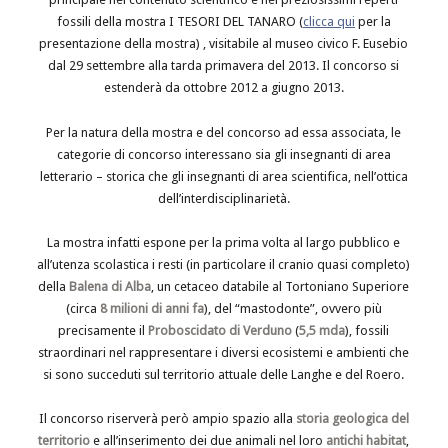
fossili della mostra I TESORI DEL TANARO (
clicca qui
per la
presentazione della mostra) , visitabile al museo civico F. Eusebio
dal 29 settembre alla tarda primavera del 2013. Il concorso si
estenderà da ottobre 2012 a giugno 2013.
Per la natura della mostra e del concorso ad essa associata, le
categorie di concorso interessano sia gli insegnanti di area
letterario – storica che gli insegnanti di area scientifica, nell’ottica
dell’interdisciplinarietà.
La mostra infatti espone per la prima volta al largo pubblico e
all’utenza scolastica i resti (in particolare il cranio quasi completo)
della
Balena di Alba
, un cetaceo databile al Tortoniano Superiore
(circa
8 milioni di anni fa
), del “mastodonte”, ovvero più
precisamente il
Proboscidato di Verduno
(
5,5 mda
), fossili
straordinari nel rappresentare i diversi ecosistemi e ambienti che
si sono succeduti sul territorio attuale delle Langhe e del Roero.
Il concorso riserverà però ampio spazio alla
storia geologica del
territorio
e all’inserimento dei due animali nel loro
antichi habitat
,