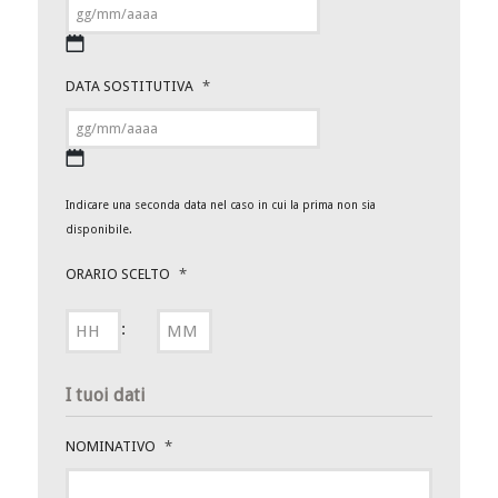
GG
DATA SOSTITUTIVA
*
slash
MM
slash
AAAA
GG
Indicare una seconda data nel caso in cui la prima non sia
slash
disponibile.
MM
slash
ORARIO SCELTO
*
AAAA
ORE
MINUTI
:
I tuoi dati
NOMINATIVO
*