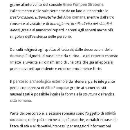
grazie all’intervento del console
Gneo
Pompeo Strabone
.
L’allestimento delle sale permette da un lato di ricostruire le
trasformazioni urbanistiche
dell’
Alba Romana
, mentre dall’altro
consente al visitatore di
immaginare lo stile di vita dei cittadini
albesi
, grazie ai numerosi reperti inerenti agli aspetti anche più
singolari dell’esistenza delle persone.
Dai culti religiosi agli spettacoli teatrali, dalle decorazioni delle
domus
più signorili al vasellame da cucina…ogni
reperto
esposto
riflette la vivacità e il dinamismo di una città che già all’epoca si
presentava intraprendente e ed economicamente forte.
Il
percorso archeologico esterno
è da ritenersi parte integrante
per la conoscenza di
Alba Pompeia
: grazie ai numerosi siti
musealizzati è possibile intuire la forma e la struttura dell’antica
città romana
.
Parte del percorso e la sezione romana sono l’oggetto di
attività
didattiche
, dalle più teoriche alle più pratiche, variabili in base alle
fasce di età e ai rispettivi interessi: per maggiori informazioni