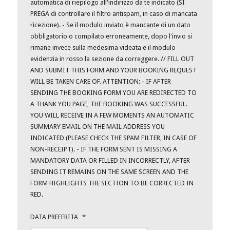
automatica di riepilogo all'indirizzo da te indicato (SI
PREGA di controllare il filtro antispam, in caso di mancata
ricezione). - Se il modulo inviato è mancante di un dato
obbligatorio o compilato erroneamente, dopo l'invio si
rimane invece sulla medesima videata e il modulo
evidenzia in rosso la sezione da correggere. // FILL OUT
AND SUBMIT THIS FORM AND YOUR BOOKING REQUEST
WILL BE TAKEN CARE OF. ATTENTION: - IF AFTER
SENDING THE BOOKING FORM YOU ARE REDIRECTED TO
A THANK YOU PAGE, THE BOOKING WAS SUCCESSFUL.
YOU WILL RECEIVE IN A FEW MOMENTS AN AUTOMATIC
SUMMARY EMAIL ON THE MAIL ADDRESS YOU
INDICATED (PLEASE CHECK THE SPAM FILTER, IN CASE OF
NON-RECEIPT). - IF THE FORM SENT IS MISSING A
MANDATORY DATA OR FILLED IN INCORRECTLY, AFTER
SENDING IT REMAINS ON THE SAME SCREEN AND THE
FORM HIGHLIGHTS THE SECTION TO BE CORRECTED IN
RED.
DATA PREFERITA
*