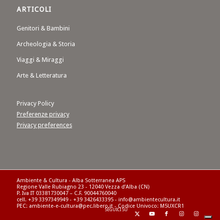
ARTICOLI
Genitori & Bambini
Archeologia & Storia
Viaggi & Miraggi
Arte & Letteratura
Privacy Policy
Preferenze privacy
Privacy preferences
Ambiente & Cultura - Alba Sotterranea APS
Regione Valle Rubiagno 23 - 12040 Vezza d’Alba (CN)
P. Iva IT 03381730047 – C.F. 90044760040
cell. +39 3397349949 - +39 3426433395 - info@ambientecultura.it
PEC: ambiente-e-cultura@pec.libero.it - Codice Univoco: M5UXCR1