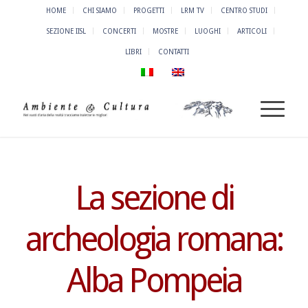
HOME
CHI SIAMO
PROGETTI
LRM TV
CENTRO STUDI
SEZIONE IISL
CONCERTI
MOSTRE
LUOGHI
ARTICOLI
LIBRI
CONTATTI
La sezione di
archeologia romana:
Alba Pompeia