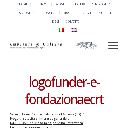
HOME
CHI SIAMO
PROGETTI
LRM TV
CENTRO STUDI
SEZIONE IISL
CONCERTI
MOSTRE
LUOGHI
ARTICOLI
LIBRI
CONTATTI
logofunder-e-
fondazionaecrt
Sei in:
Home
/
Roman Mansion of Almese (TO)
/
Progetti e attività di interesse generale
/
fUNDER 35: Una Broad band per Alba Sotterranea
/
logofunder-e-fondazionaecrt