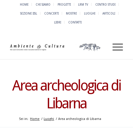
HOME
CHI SIAMO
PROGETTI
LRM TV
CENTRO STUDI
SEZIONE IISL
CONCERTI
MOSTRE
LUOGHI
ARTICOLI
LIBRI
CONTATTI
Area archeologica di
Libarna
Sei in:
Home
/
Luoghi
/
Area archeologica di Libarna