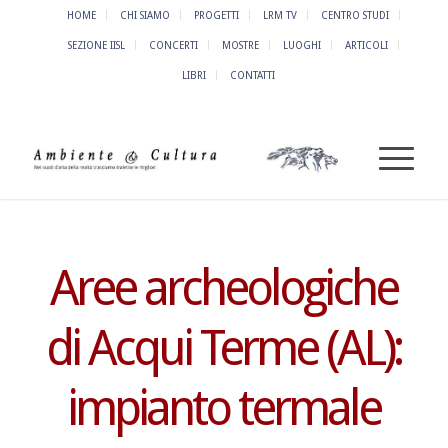
HOME
CHI SIAMO
PROGETTI
LRM TV
CENTRO STUDI
SEZIONE IISL
CONCERTI
MOSTRE
LUOGHI
ARTICOLI
LIBRI
CONTATTI
Aree archeologiche
di Acqui Terme (AL):
impianto termale