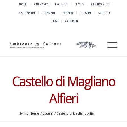
HOME
CHI SIAMO
PROGETTI
LRM TV
CENTRO STUDI
SEZIONE IISL
CONCERTI
MOSTRE
LUOGHI
ARTICOLI
LIBRI
CONTATTI
Castello di Magliano
Alfieri
Sei in:
Home
/
Luoghi
/
Castello di Magliano Alfieri