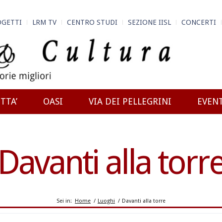
OGETTI
LRM TV
CENTRO STUDI
SEZIONE IISL
CONCERTI
TTA’
OASI
VIA DEI PELLEGRINI
EVEN
Davanti alla torr
Sei in:
Home
/
Luoghi
/
Davanti alla torre