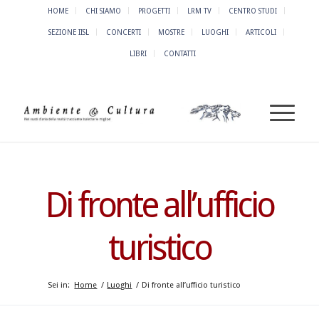
HOME
CHI SIAMO
PROGETTI
LRM TV
CENTRO STUDI
SEZIONE IISL
CONCERTI
MOSTRE
LUOGHI
ARTICOLI
LIBRI
CONTATTI
Di fronte all’ufficio
turistico
Sei in:
Home
/
Luoghi
/
Di fronte all’ufficio turistico