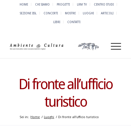
HOME
CHI SIAMO
PROGETTI
LRM TV
CENTRO STUDI
SEZIONE IISL
CONCERTI
MOSTRE
LUOGHI
ARTICOLI
LIBRI
CONTATTI
Di fronte all’ufficio
turistico
Sei in:
Home
/
Luoghi
/
Di fronte all’ufficio turistico