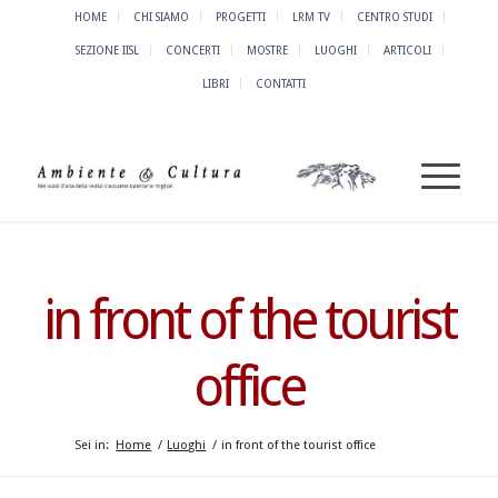
HOME
CHI SIAMO
PROGETTI
LRM TV
CENTRO STUDI
SEZIONE IISL
CONCERTI
MOSTRE
LUOGHI
ARTICOLI
LIBRI
CONTATTI
in front of the tourist
office
Sei in:
Home
/
Luoghi
/
in front of the tourist office