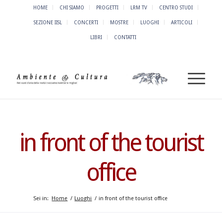
HOME
CHI SIAMO
PROGETTI
LRM TV
CENTRO STUDI
SEZIONE IISL
CONCERTI
MOSTRE
LUOGHI
ARTICOLI
LIBRI
CONTATTI
in front of the tourist
office
Sei in:
Home
/
Luoghi
/
in front of the tourist office