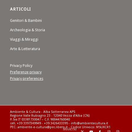
ARTICOLI
Genitori & Bambini
Archeologia & Storia
Viaggi & Miraggi
Arte & Letteratura
Privacy Policy
Preferenze privacy
Privacy preferences
Ambiente & Cultura - Alba Sotterranea APS
Regione Valle Rubiagno 23 - 12040 Vezza d’Alba (CN)
P. Iva IT 03381730047 – C.F. 90044760040
cell. +39 3397349949 - +39 3426433395 - info@ambientecultura.it
PEC: ambiente-e-cultura@pec.libero.it - Codice Univoco: M5UXCR1