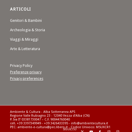
ARTICOLI
Genitori & Bambini
Archeologia & Storia
Viaggi & Miraggi
Arte & Letteratura
Privacy Policy
Preferenze privacy
Privacy preferences
Ambiente & Cultura - Alba Sotterranea APS
Regione Valle Rubiagno 23 - 12040 Vezza d’Alba (CN)
P. Iva IT 03381730047 – C.F. 90044760040
cell. +39 3397349949 - +39 3426433395 - info@ambientecultura.it
PEC: ambiente-e-cultura@pec.libero.it - Codice Univoco: M5UXCR1