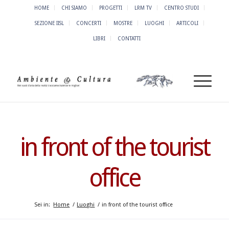
HOME
CHI SIAMO
PROGETTI
LRM TV
CENTRO STUDI
SEZIONE IISL
CONCERTI
MOSTRE
LUOGHI
ARTICOLI
LIBRI
CONTATTI
in front of the tourist
office
Sei in:
Home
/
Luoghi
/
in front of the tourist office