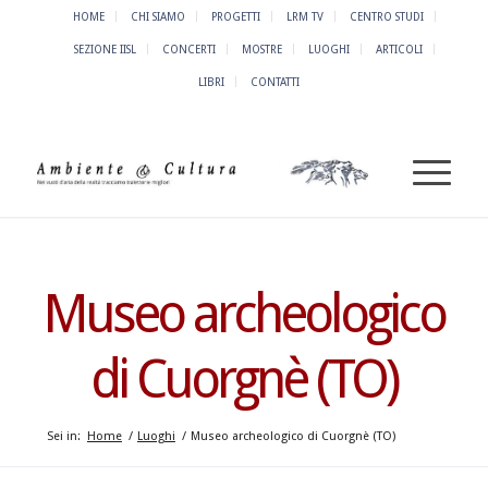
HOME
CHI SIAMO
PROGETTI
LRM TV
CENTRO STUDI
SEZIONE IISL
CONCERTI
MOSTRE
LUOGHI
ARTICOLI
LIBRI
CONTATTI
Museo archeologico
di Cuorgnè (TO)
Sei in:
Home
/
Luoghi
/
Museo archeologico di Cuorgnè (TO)