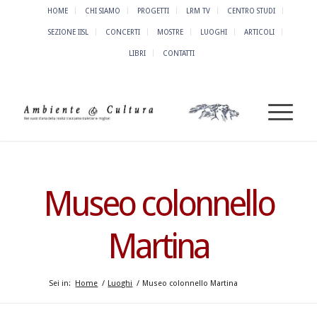
HOME
CHI SIAMO
PROGETTI
LRM TV
CENTRO STUDI
SEZIONE IISL
CONCERTI
MOSTRE
LUOGHI
ARTICOLI
LIBRI
CONTATTI
Museo colonnello
Martina
Sei in:
Home
/
Luoghi
/
Museo colonnello Martina