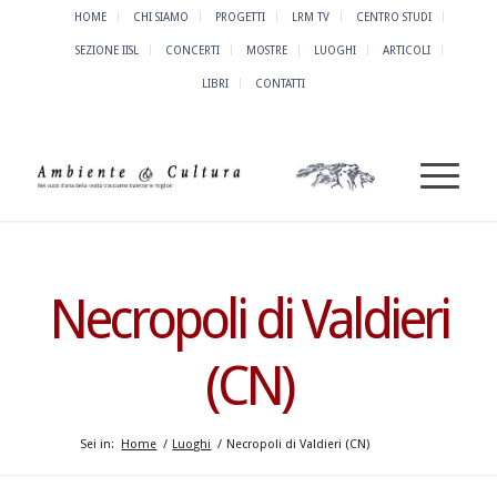
HOME
CHI SIAMO
PROGETTI
LRM TV
CENTRO STUDI
SEZIONE IISL
CONCERTI
MOSTRE
LUOGHI
ARTICOLI
LIBRI
CONTATTI
Necropoli di Valdieri
(CN)
Sei in:
Home
/
Luoghi
/
Necropoli di Valdieri (CN)