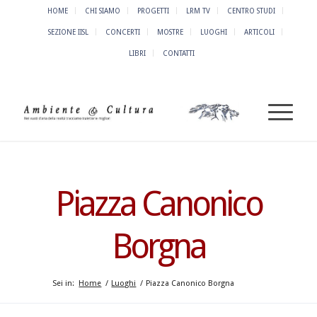
HOME
CHI SIAMO
PROGETTI
LRM TV
CENTRO STUDI
SEZIONE IISL
CONCERTI
MOSTRE
LUOGHI
ARTICOLI
LIBRI
CONTATTI
Piazza Canonico
Borgna
Sei in:
Home
/
Luoghi
/
Piazza Canonico Borgna