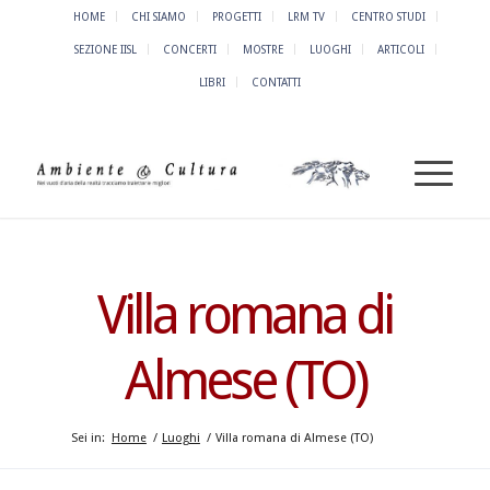
HOME
CHI SIAMO
PROGETTI
LRM TV
CENTRO STUDI
SEZIONE IISL
CONCERTI
MOSTRE
LUOGHI
ARTICOLI
LIBRI
CONTATTI
Villa romana di
Almese (TO)
Sei in:
Home
/
Luoghi
/
Villa romana di Almese (TO)