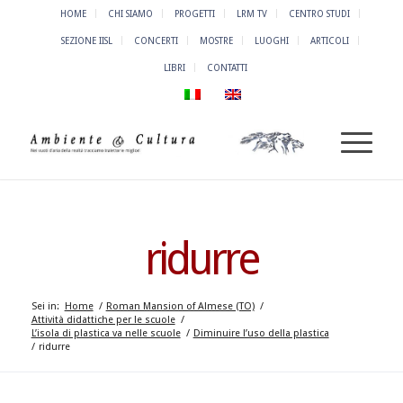
HOME
CHI SIAMO
PROGETTI
LRM TV
CENTRO STUDI
SEZIONE IISL
CONCERTI
MOSTRE
LUOGHI
ARTICOLI
LIBRI
CONTATTI
ridurre
Sei in:
Home
/
Roman Mansion of Almese (TO)
/
Attività didattiche per le scuole
/
L’isola di plastica va nelle scuole
/
Diminuire l’uso della plastica
/
ridurre