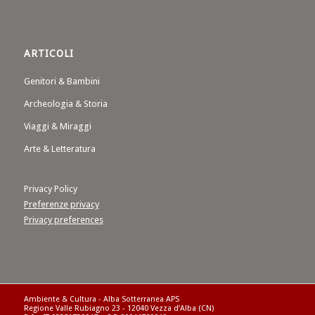
ARTICOLI
Genitori & Bambini
Archeologia & Storia
Viaggi & Miraggi
Arte & Letteratura
Privacy Policy
Preferenze privacy
Privacy preferences
Ambiente & Cultura - Alba Sotterranea APS
Regione Valle Rubiagno 23 - 12040 Vezza d’Alba (CN)