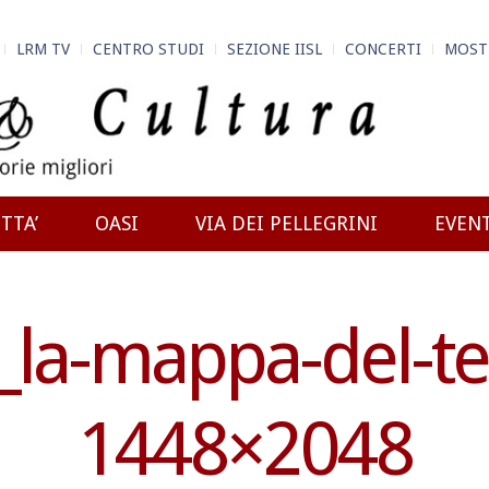
LRM TV
CENTRO STUDI
SEZIONE IISL
CONCERTI
MOST
TTA’
OASI
VIA DEI PELLEGRINI
EVEN
e_la-mappa-del-t
1448×2048