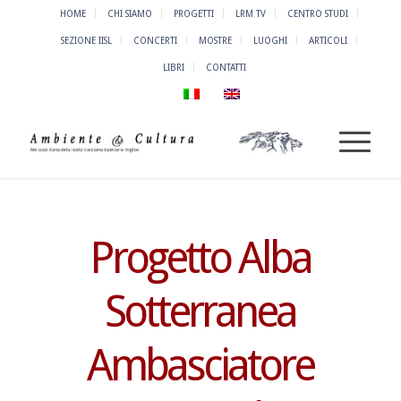
HOME
CHI SIAMO
PROGETTI
LRM TV
CENTRO STUDI
SEZIONE IISL
CONCERTI
MOSTRE
LUOGHI
ARTICOLI
LIBRI
CONTATTI
Progetto Alba
Sotterranea
Ambasciatore