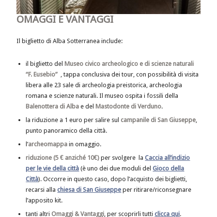
OMAGGI E VANTAGGI
Il biglietto di Alba Sotterranea include:
il biglietto del
Museo civico archeologico e di scienze naturali
“F. Eusebio”
, tappa conclusiva dei tour, con possibilità di visita
libera alle 23 sale di archeologia preistorica, archeologia
romana e scienze naturali. Il museo ospita i fossili della
Balenottera di Alba
e del
Mastodonte di Verduno
.
la riduzione a 1 euro per salire sul
campanile di San Giuseppe
,
punto panoramico della città.
l’
archeomappa
in omaggio.
riduzione (5 € anziché 10€)
per svolgere la
Caccia all’indizio
per le vie della città
(è uno dei due moduli del
Gioco della
Città
). Occorre in questo caso, dopo l’acquisto dei biglietti,
recarsi alla
chiesa di San Giuseppe
per ritirare/riconsegnare
l’apposito kit.
tanti altri
Omaggi & Vantaggi
, per scoprirli tutti
clicca qui
.