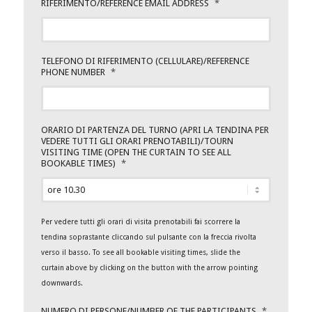
RIFERIMENTO/REFERENCE EMAIL ADDRESS
*
TELEFONO DI RIFERIMENTO (CELLULARE)/REFERENCE
PHONE NUMBER
*
ORARIO DI PARTENZA DEL TURNO (APRI LA TENDINA PER
VEDERE TUTTI GLI ORARI PRENOTABILI)/TOURN
VISITING TIME (OPEN THE CURTAIN TO SEE ALL
BOOKABLE TIMES)
*
Per vedere tutti gli orari di visita prenotabili fai scorrere la
tendina soprastante cliccando sul pulsante con la freccia rivolta
verso il basso. To see all bookable visiting times, slide the
curtain above by clicking on the button with the arrow pointing
downwards.
NUMERO DI PERSONE/NUMBER OF THE PARTICIPANTS
*