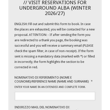
// VISIT RESERVATIONS FOR
UNDERGROUND ALBA (WINTER
2026/27)
ENGLISH: Fill out and submit this form to book. In case
the places are exhausted, you will be contacted for a new
proposal. ATTENTION: - If after sending the form you
are redirected to a thank you page, the booking was
successful and you will receive a summary email (PLEASE
check the spam filter, in case of non-receipt). If the form
sent is missing a mandatory data (marked with *) or filled
in incorrectly, the form highlights the section to be
corrected in red.
NOMINATIVO DI RIFERIMENTO (NOME E
COGNOME)/REFERENCE NAME (NAME AND SURNAME)
*
ENTER YOUR NAME IN AN EXTENDED AND COMPLETE FORM.
INDIRIZZO MAIL DEL NOMINATIVO DI