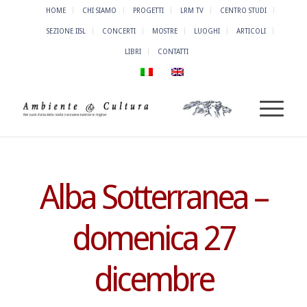
HOME
CHI SIAMO
PROGETTI
LRM TV
CENTRO STUDI
SEZIONE IISL
CONCERTI
MOSTRE
LUOGHI
ARTICOLI
LIBRI
CONTATTI
Alba Sotterranea –
domenica 27
dicembre