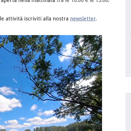
aperta nella mattinata
tra le 10.00 e le 13.00
.
attività iscriviti alla nostra
newsletter
.