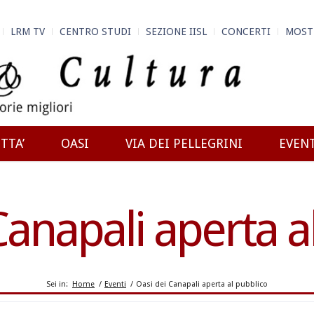
LRM TV
CENTRO STUDI
SEZIONE IISL
CONCERTI
MOST
TTA’
OASI
VIA DEI PELLEGRINI
EVEN
Canapali aperta a
Sei in:
Home
/
Eventi
/
Oasi dei Canapali aperta al pubblico