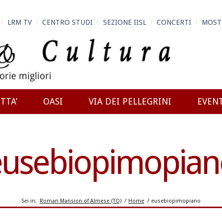
LRM TV
CENTRO STUDI
SEZIONE IISL
CONCERTI
MOST
TTA’
OASI
VIA DEI PELLEGRINI
EVEN
eusebiopimopian
Sei in:
Roman Mansion of Almese (TO)
/
Home
/
eusebiopimopiano