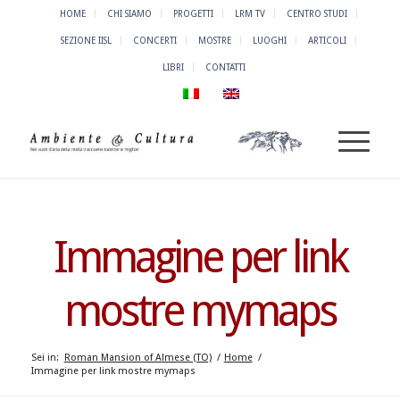
HOME
CHI SIAMO
PROGETTI
LRM TV
CENTRO STUDI
SEZIONE IISL
CONCERTI
MOSTRE
LUOGHI
ARTICOLI
LIBRI
CONTATTI
Immagine per link
mostre mymaps
Sei in:
Roman Mansion of Almese (TO)
/
Home
/
Immagine per link mostre mymaps