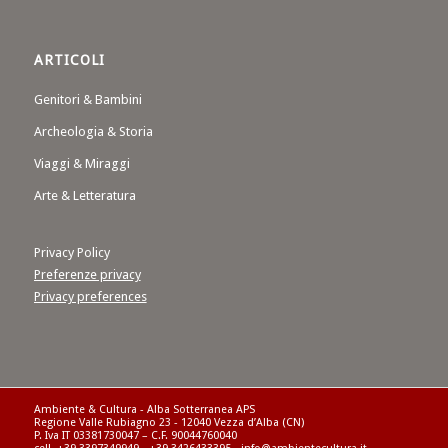
ARTICOLI
Genitori & Bambini
Archeologia & Storia
Viaggi & Miraggi
Arte & Letteratura
Privacy Policy
Preferenze privacy
Privacy preferences
Ambiente & Cultura - Alba Sotterranea APS
Regione Valle Rubiagno 23 - 12040 Vezza d’Alba (CN)
P. Iva IT 03381730047 – C.F. 90044760040