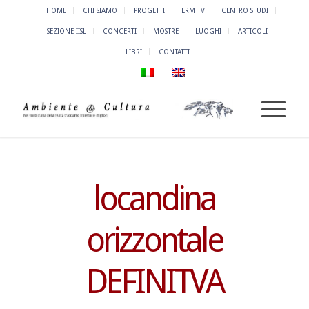
HOME
CHI SIAMO
PROGETTI
LRM TV
CENTRO STUDI
SEZIONE IISL
CONCERTI
MOSTRE
LUOGHI
ARTICOLI
LIBRI
CONTATTI
locandina
orizzontale
DEFINITVA