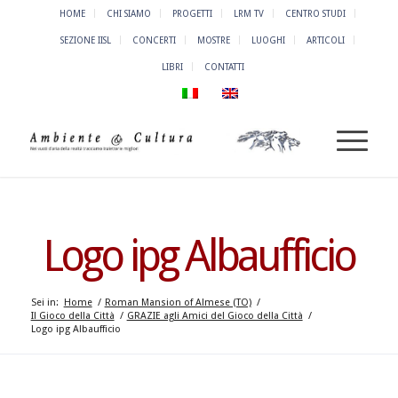
HOME
CHI SIAMO
PROGETTI
LRM TV
CENTRO STUDI
SEZIONE IISL
CONCERTI
MOSTRE
LUOGHI
ARTICOLI
LIBRI
CONTATTI
Logo ipg Albaufficio
Sei in:
Home
/
Roman Mansion of Almese (TO)
/
Il Gioco della Città
/
GRAZIE agli Amici del Gioco della Città
/
Logo ipg Albaufficio