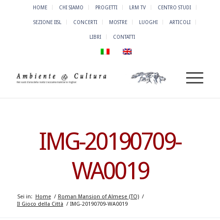
HOME
CHI SIAMO
PROGETTI
LRM TV
CENTRO STUDI
SEZIONE IISL
CONCERTI
MOSTRE
LUOGHI
ARTICOLI
LIBRI
CONTATTI
IMG-20190709-
WA0019
Sei in:
Home
/
Roman Mansion of Almese (TO)
/
Il Gioco della Città
/
IMG-20190709-WA0019