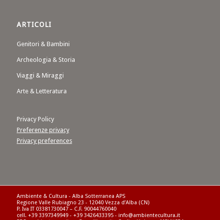
ARTICOLI
Genitori & Bambini
Archeologia & Storia
Viaggi & Miraggi
Arte & Letteratura
Privacy Policy
Preferenze privacy
Privacy preferences
Ambiente & Cultura - Alba Sotterranea APS
Regione Valle Rubiagno 23 - 12040 Vezza d’Alba (CN)
P. Iva IT 03381730047 – C.F. 90044760040
cell. +39 3397349949 - +39 3426433395 - info@ambientecultura.it