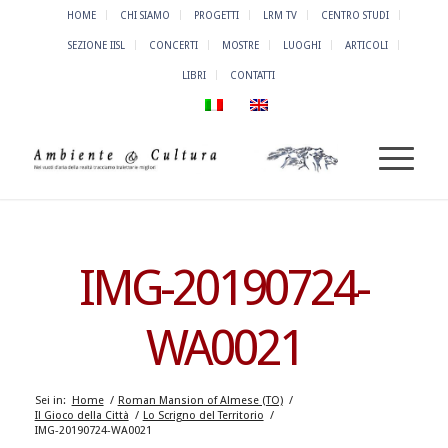
HOME
CHI SIAMO
PROGETTI
LRM TV
CENTRO STUDI
SEZIONE IISL
CONCERTI
MOSTRE
LUOGHI
ARTICOLI
LIBRI
CONTATTI
IMG-20190724-
WA0021
Sei in:
Home
/
Roman Mansion of Almese (TO)
/
Il Gioco della Città
/
Lo Scrigno del Territorio
/
IMG-20190724-WA0021