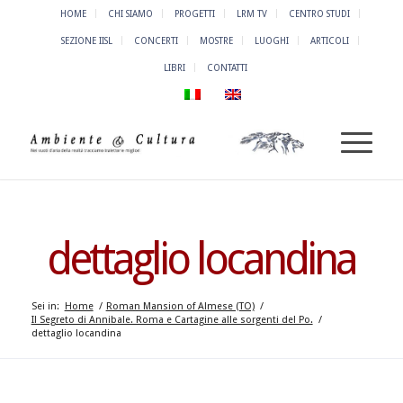
HOME
CHI SIAMO
PROGETTI
LRM TV
CENTRO STUDI
SEZIONE IISL
CONCERTI
MOSTRE
LUOGHI
ARTICOLI
LIBRI
CONTATTI
dettaglio locandina
Sei in:
Home
/
Roman Mansion of Almese (TO)
/
Il Segreto di Annibale. Roma e Cartagine alle sorgenti del Po.
/
dettaglio locandina