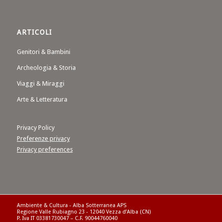
ARTICOLI
Genitori & Bambini
Archeologia & Storia
Viaggi & Miraggi
Arte & Letteratura
Privacy Policy
Preferenze privacy
Privacy preferences
Ambiente & Cultura - Alba Sotterranea APS
Regione Valle Rubiagno 23 - 12040 Vezza d’Alba (CN)
P. Iva IT 03381730047 – C.F. 90044760040