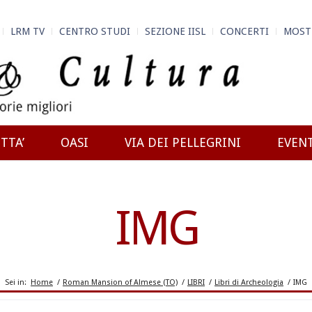
LRM TV
CENTRO STUDI
SEZIONE IISL
CONCERTI
MOST
TTA’
OASI
VIA DEI PELLEGRINI
EVEN
IMG
Sei in:
Home
/
Roman Mansion of Almese (TO)
/
LIBRI
/
Libri di Archeologia
/
IMG