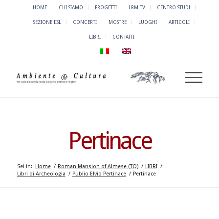
HOME
CHI SIAMO
PROGETTI
LRM TV
CENTRO STUDI
SEZIONE IISL
CONCERTI
MOSTRE
LUOGHI
ARTICOLI
LIBRI
CONTATTI
Pertinace
Sei in:
Home
/
Roman Mansion of Almese (TO)
/
LIBRI
/
Libri di Archeologia
/
Publio Elvio Pertinace
/
Pertinace