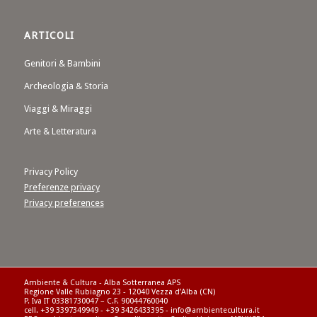
ARTICOLI
Genitori & Bambini
Archeologia & Storia
Viaggi & Miraggi
Arte & Letteratura
Privacy Policy
Preferenze privacy
Privacy preferences
Ambiente & Cultura - Alba Sotterranea APS
Regione Valle Rubiagno 23 - 12040 Vezza d’Alba (CN)
P. Iva IT 03381730047 – C.F. 90044760040
cell. +39 3397349949 - +39 3426433395 - info@ambientecultura.it