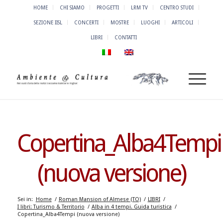
HOME
CHI SIAMO
PROGETTI
LRM TV
CENTRO STUDI
SEZIONE IISL
CONCERTI
MOSTRE
LUOGHI
ARTICOLI
LIBRI
CONTATTI
Copertina_Alba4Tempi
(nuova versione)
Sei in:
Home
/
Roman Mansion of Almese (TO)
/
LIBRI
/
I libri: Turismo & Territorio
/
Alba in 4 tempi. Guida turistica
/
Copertina_Alba4Tempi (nuova versione)