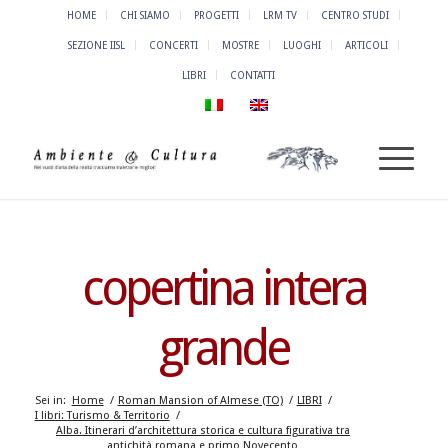
HOME
CHI SIAMO
PROGETTI
LRM TV
CENTRO STUDI
SEZIONE IISL
CONCERTI
MOSTRE
LUOGHI
ARTICOLI
LIBRI
CONTATTI
copertina intera
grande
Sei in:
Home
/
Roman Mansion of Almese (TO)
/
LIBRI
/
I libri: Turismo & Territorio
/
Alba. Itinerari d’architettura storica e cultura figurativa tra
antichità romana e primo Novecento