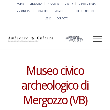
HOME
CHI SIAMO
PROGETTI
LRM TV
CENTRO STUDI
SEZIONE IISL
CONCERTI
MOSTRE
LUOGHI
ARTICOLI
LIBRI
CONTATTI
Museo civico
archeologico di
Mergozzo (VB)