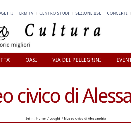
OGETTI
LRM TV
CENTRO STUDI
SEZIONE IISL
CONCERTI
TTA’
OASI
VIA DEI PELLEGRINI
EVEN
 civico di Aless
Sei in:
Home
/
Luoghi
/
Museo civico di Alessandria