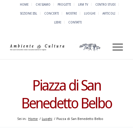
HOME
CHI SIAMO
PROGETTI
LRM TV
CENTRO STUDI
SEZIONE IISL
CONCERTI
MOSTRE
LUOGHI
ARTICOLI
LIBRI
CONTATTI
Piazza di San
Benedetto Belbo
Sei in:
Home
/
Luoghi
/
Piazza di San Benedetto Belbo