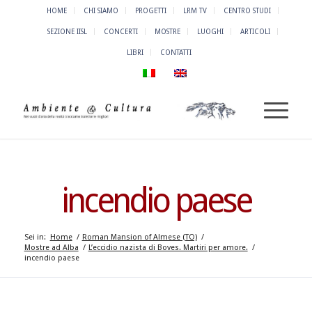
HOME
CHI SIAMO
PROGETTI
LRM TV
CENTRO STUDI
SEZIONE IISL
CONCERTI
MOSTRE
LUOGHI
ARTICOLI
LIBRI
CONTATTI
incendio paese
Sei in:
Home
/
Roman Mansion of Almese (TO)
/
Mostre ad Alba
/
L’eccidio nazista di Boves. Martiri per amore.
/
incendio paese